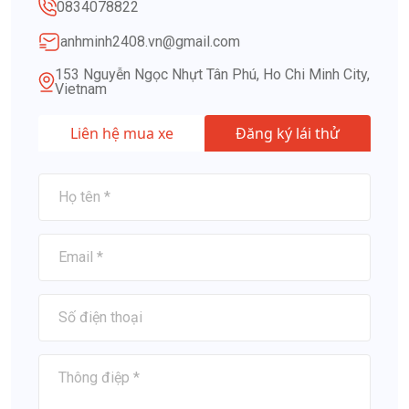
0834078822
anhminh2408.vn@gmail.com
153 Nguyễn Ngọc Nhựt Tân Phú, Ho Chi Minh City,
Vietnam
Liên hệ mua xe
Đăng ký lái thử