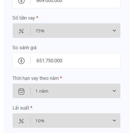
Số tiền vay
*
So sánh giá
Thời hạn vay theo năm
*
Lãi suất
*