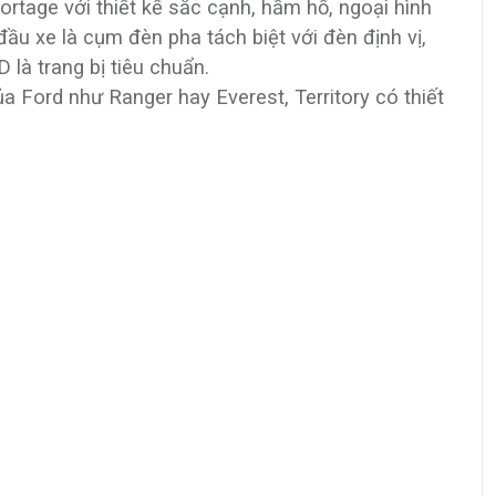
rtage với thiết kế sắc cạnh, hầm hố, ngoại hình
 đầu xe là cụm đèn pha tách biệt với đèn định vị,
 là trang bị tiêu chuẩn.
ủa Ford như Ranger hay Everest, Territory có thiết