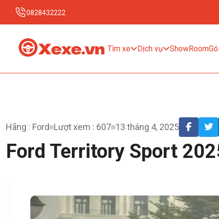
0828432222
Tìm xe
Dịch vụ
ShowRoom
Gói
Hãng : Ford
Lượt xem : 607
13 tháng 4, 2025
Ford Territory Sport 202