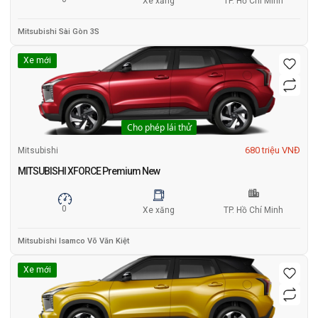
Xe xăng
TP. Hồ Chí Minh
Mitsubishi Sài Gòn 3S
Xe mới
Cho phép lái thử
680 triệu VNĐ
Mitsubishi
MITSUBISHI XFORCE Premium New
0
Xe xăng
TP. Hồ Chí Minh
Mitsubishi Isamco Võ Văn Kiệt
Xe mới