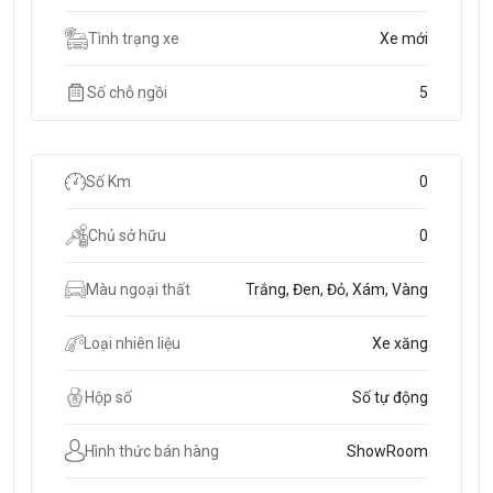
Tình trạng xe
Xe mới
Số chỗ ngồi
5
Số Km
0
Chủ sở hữu
0
Màu ngoại thất
Trắng, Đen, Đỏ, Xám, Vàng
Loại nhiên liệu
Xe xăng
Hộp số
Số tự động
Hình thức bán hàng
ShowRoom