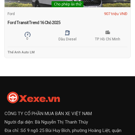
Cho phép lái thử
907 triệu VNĐ
Ford
Ford Transit Trend 16 Chỗ 2025
0
Dầu Diesel
TP. Hồ Chí Minh
Thế Anh Auto LM
CÔNG TY CỔ PHẦN MUA BÁN XE VIỆT NAM
Người đại diện: Bà Nguyễn Thị Thanh Thúy
Địa chỉ: Số 9 ngõ 25 Bùi Huy Bích, phường Hoàng Liệt, quận