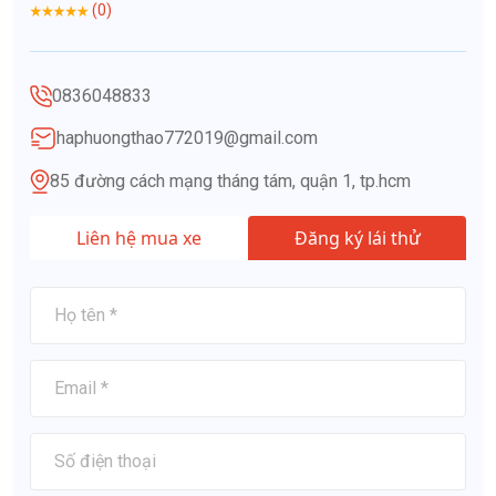
(0)
0836048833
haphuongthao772019@gmail.com
85 đường cách mạng tháng tám, quận 1, tp.hcm
Liên hệ mua xe
Đăng ký lái thử