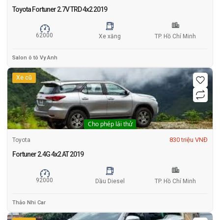
Toyota Fortuner 2.7V TRD 4x2 2019
62000
Xe xăng
TP. Hồ Chí Minh
Salon ô tô Vy Anh
Xe cũ
Cho phép lái thử
830 triệu VNĐ
Toyota
Fortuner 2.4G 4x2 AT 2019
92000
Dầu Diesel
TP. Hồ Chí Minh
Thảo Nhi Car