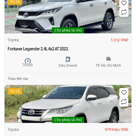
Xe cũ
Cho phép lái thử
1,0 tỷ VNĐ
Toyota
Fortuner Legender 2.4L 4x2 AT 2022
75000
Dầu Diesel
TP. Hồ Chí Minh
Thảo Nhi Car
Xe cũ
Cho phép lái thử
979 triệu VNĐ
Toyota