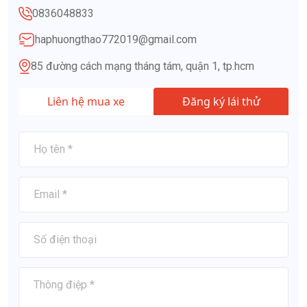
0836048833
haphuongthao772019@gmail.com
85 đường cách mạng tháng tám, quận 1, tp.hcm
Liên hệ mua xe
Đăng ký lái thử