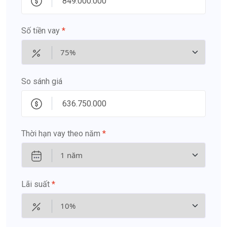
Số tiền vay
*
So sánh giá
Thời hạn vay theo năm
*
Lãi suất
*