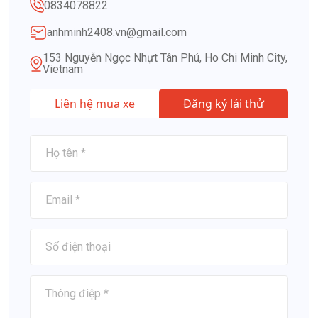
0834078822
anhminh2408.vn@gmail.com
153 Nguyễn Ngọc Nhựt Tân Phú, Ho Chi Minh City,
Vietnam
Liên hệ mua xe
Đăng ký lái thử