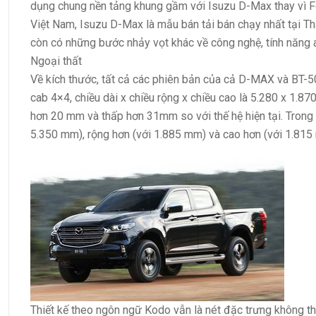
dụng chung nền tảng khung gầm với Isuzu D-Max thay vì Fo
Việt Nam, Isuzu D-Max là mẫu bán tải bán chạy nhất tại Th
còn có những bước nhảy vọt khác về công nghệ, tính năng an
Ngoại thất
Về kích thước, tất cả các phiên bản của cả D-MAX và BT-5
cab 4×4, chiều dài x chiều rộng x chiều cao là 5.280 x 1
hơn 20 mm và thấp hơn 31mm so với thế hệ hiện tại. Trong p
5.350 mm), rộng hơn (với 1.885 mm) và cao hơn (với 1.815
Thiết kế theo ngôn ngữ Kodo vẫn là nét đặc trưng không t