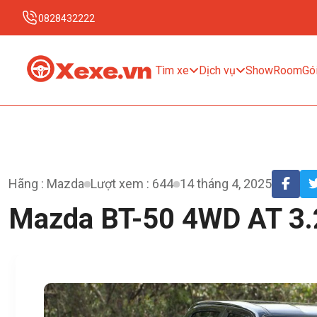
0828432222
Tìm xe
Dịch vụ
ShowRoom
Gói
Hãng : Mazda
Lượt xem : 644
14 tháng 4, 2025
Mazda BT-50 4WD AT 3.