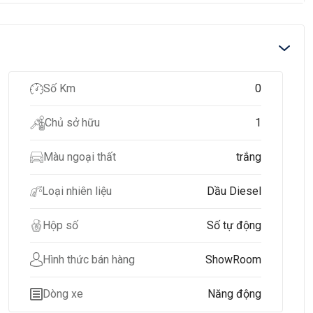
Số Km
0
Chủ sở hữu
1
Màu ngoại thất
trắng
Loại nhiên liệu
Dầu Diesel
Hộp số
Số tự động
Hình thức bán hàng
ShowRoom
Dòng xe
Năng động