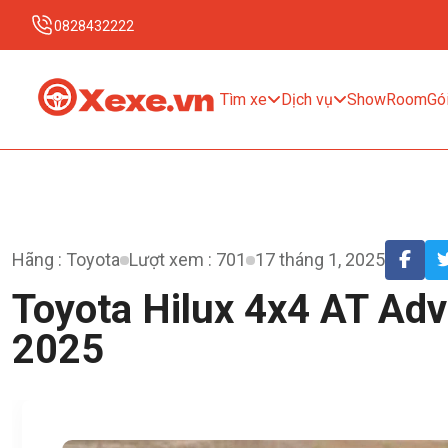
0828432222
Tìm xe
Dịch vụ
ShowRoom
Gói
Hãng : Toyota
Lượt xem : 701
17 tháng 1, 2025
Toyota Hilux 4x4 AT Ad
2025