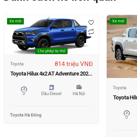
Xe mới
Xe mới
Cho phép lái thử
814 triệu VNĐ
Toyota
Toyota Hilux 4x2 AT Adventure 2025 MỚI
Toyota
0
Dầu Diesel
Hà Nội
Toyota Hil
Toyota Hà Đông
0