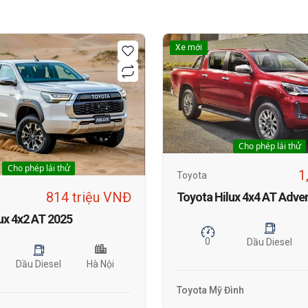
Xe mới
Cho phép lái thử
Cho phép lái thử
1
Toyota
814 triệu VNĐ
ux 4x2 AT 2025
0
Dầu Diesel
Dầu Diesel
Hà Nội
Toyota Mỹ Đình