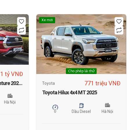
Xe mới
Cho phép lái thử
,1 tỷ VNĐ
771 triệu VNĐ
Toyota Hilux 4x4 AT Adventure 2025: Thông tin, hình ảnh, TSKT, bảng giá và khuyến mãi mới nhất tháng 1
Toyota
Toyota Hilux 4x4 MT 2025
Hà Nội
0
Dầu Diesel
Hà Nội