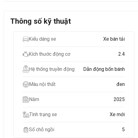
Thông số kỹ thuật
Kiểu dáng xe
Xe bán tải
Kích thước động cơ
2.4
Hệ thống truyền động
Dẫn động bốn bánh
Màu nội thất
đen
Năm
2025
Tình trạng xe
Xe mới
Số chỗ ngồi
5