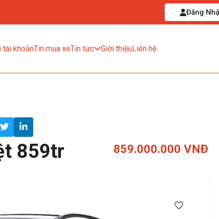
Đăng Nh
 tài khoản
Tin mua xe
Tin tức
Giới thiệu
Liên hệ
t 859tr
859.000.000 VNĐ