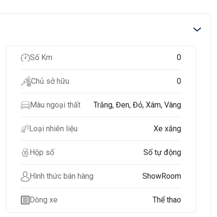
Số Km
0
Chủ sở hữu
0
Màu ngoại thất
Trắng, Đen, Đỏ, Xám, Vàng
Loại nhiên liệu
Xe xăng
Hộp số
Số tự động
Hình thức bán hàng
ShowRoom
Dòng xe
Thể thao