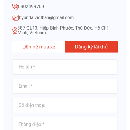
0902499769
hyundaiviethan@gmail.com
387 QL13, Hiệp Bình Phước, Thủ Đức, Hồ Chí
Minh, Vietnam
Liên hệ mua xe
Đăng ký lái thử