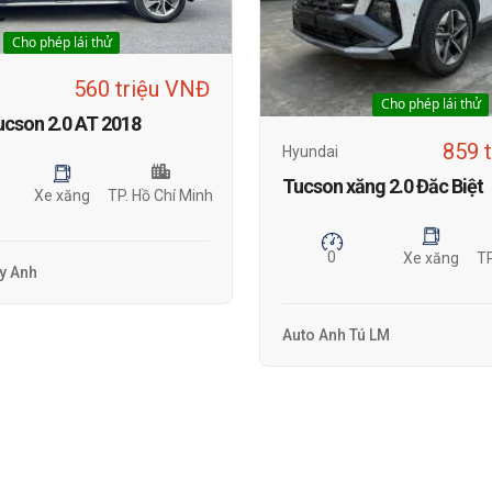
Cho phép lái thử
560 triệu VNĐ
Cho phép lái thử
ucson 2.0 AT 2018
859 
Hyundai
Tucson xăng 2.0 Đăc Biệt
Xe xăng
TP. Hồ Chí Minh
0
Xe xăng
TP
Vy Anh
Auto Anh Tú LM