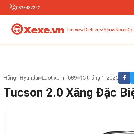
0828432222
Tìm xe
Dịch vụ
ShowRoom
Gói
Hãng : Hyundai
Lượt xem : 689
15 tháng 1, 2025
Tucson 2.0 Xăng Đặc Biệ