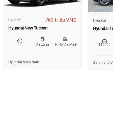
769 triệu VNĐ
Hyundai
Hyundai
Hyundai New Tucson
Hyundai T
0
Xe xăng
TP. Hồ Chí Minh
110000
Hyundai Miền Nam
Salon ô tô 