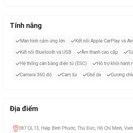
Tính năng
Màn hình cảm ứng lớn
Kết nối Apple CarPlay và An
Kết nối Bluetooth và USB
Âm thanh cao cấp
Tú
Hệ thống cân bằng điện tử (ESC)
Hỗ trợ khởi hành
Camera 360 độ
Cam lùi
Ghế da
Gương chỉn
Địa điểm
387 QL13, Hiệp Bình Phước, Thủ Đức, Hồ Chí Minh, Vie