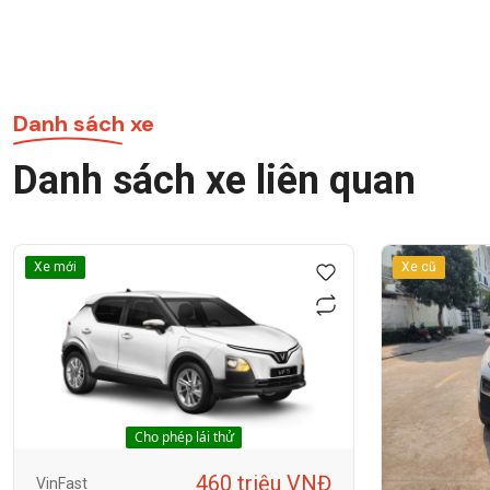
Danh sách xe
Danh sách xe liên quan
Xe mới
Xe cũ
Cho phép lái thử
460 triệu VNĐ
VinFast