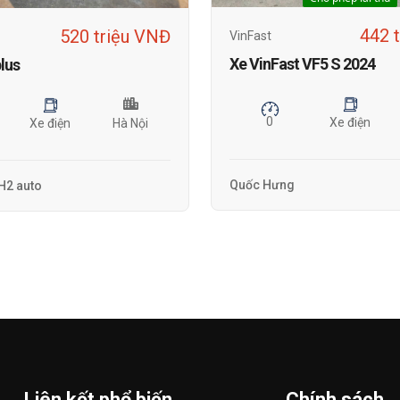
442 
520 triệu VNĐ
VinFast
Xe VinFast VF5 S 2024
lus
0
Xe điện
Xe điện
Hà Nội
Quốc Hưng
2 auto
Liên kết phổ biến
Chính sách