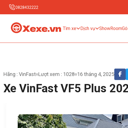
0828432222
Tìm xe
Dịch vụ
ShowRoom
Gói
Hãng : VinFast
Lượt xem : 1028
16 tháng 4, 2025
Xe VinFast VF5 Plus 20