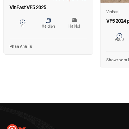
VinFast VF5 2025
VinFast
VF5 2024 p
0
Xe điện
Hà Nội
9000
Phan Anh Tú
Showroom H