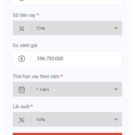
Số tiền vay
*
So sánh giá
Thời hạn vay theo năm
*
Lãi suất
*