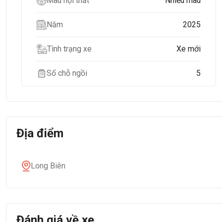
Màu nội thất
Nhiều màu
Năm
2025
Tình trạng xe
Xe mới
Số chỗ ngồi
5
Địa điểm
Long Biên
Đánh giá về xe