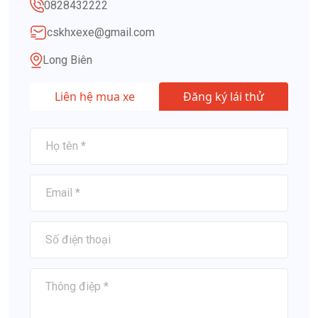
0828432222
cskhxexe@gmail.com
Long Biên
Liên hệ mua xe
Đăng ký lái thử