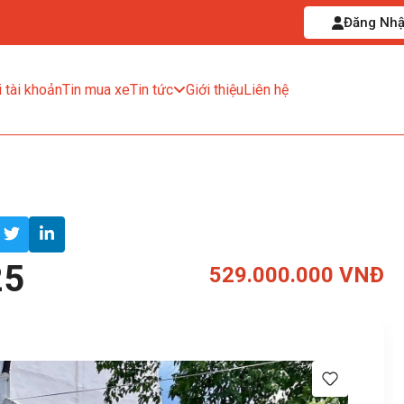
Đăng Nh
 tài khoản
Tin mua xe
Tin tức
Giới thiệu
Liên hệ
25
529.000.000 VNĐ