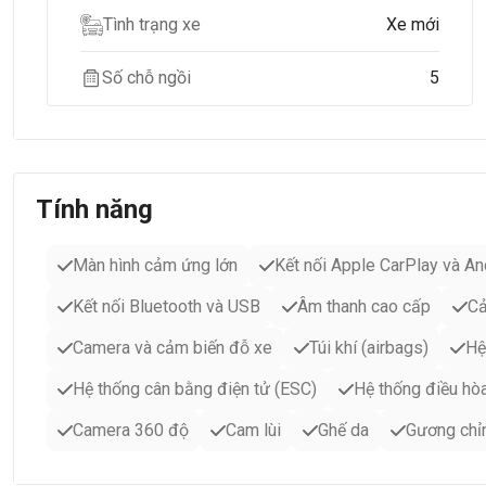
Tình trạng xe
Xe mới
Số chỗ ngồi
5
Tính năng
Màn hình cảm ứng lớn
Kết nối Apple CarPlay và An
Kết nối Bluetooth và USB
Âm thanh cao cấp
Cả
Camera và cảm biến đỗ xe
Túi khí (airbags)
Hệ
Hệ thống cân bằng điện tử (ESC)
Hệ thống điều hò
Camera 360 độ
Cam lùi
Ghế da
Gương chỉn