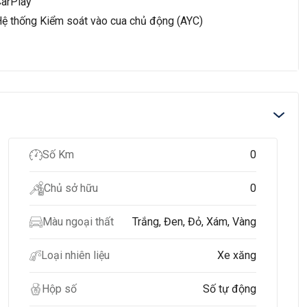
arPlay
ệ thống Kiểm soát vào cua chủ động (AYC)
Số Km
0
Chủ sở hữu
0
Màu ngoại thất
Trắng, Đen, Đỏ, Xám, Vàng
Loại nhiên liệu
Xe xăng
Hộp số
Số tự động