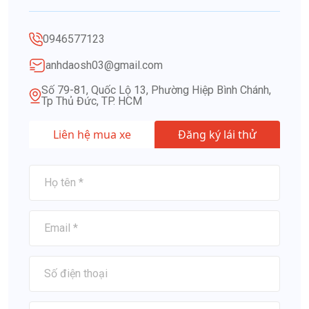
0946577123
anhdaosh03@gmail.com
Số 79-81, Quốc Lộ 13, Phường Hiệp Bình Chánh,
Tp Thủ Đức, TP. HCM
Liên hệ mua xe
Đăng ký lái thử