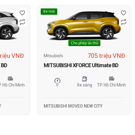
Xe mới
Cho phép lái thử
triệu VNĐ
705 triệu VNĐ
Mitsubishi
 BD
MITSUBISHI XFORCE Ultimate BD
0
. Hồ Chí Minh
Xe xăng
TP. Hồ Chí Minh
Y
MITSUBISHI MOVEO NEW CITY