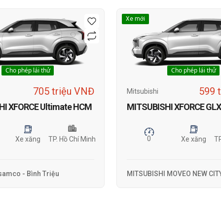
Xe mới
Cho phép lái thử
Cho phép lái thử
705 triệu VNĐ
599 
Mitsubishi
HI XFORCE Ultimate HCM
MITSUBISHI XFORCE GLX
0
Xe xăng
TP. Hồ Chí Minh
Xe xăng
TP
Isamco - Bình Triệu
MITSUBISHI MOVEO NEW CIT