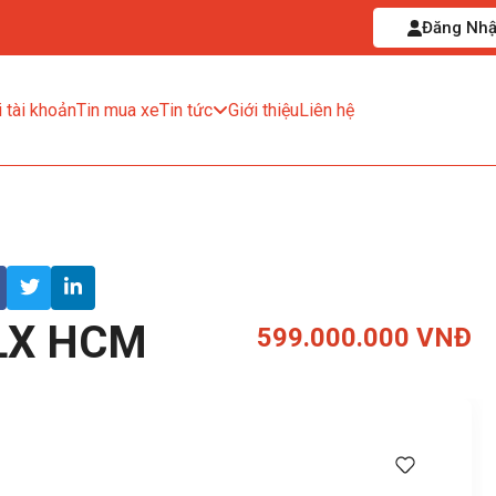
Đăng Nh
 tài khoản
Tin mua xe
Tin tức
Giới thiệu
Liên hệ
LX HCM
599.000.000 VNĐ