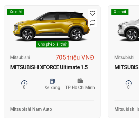
Xe mới
Xe mới
Cho phép lái thử
705 triệu VNĐ
Mitsubishi
Mitsubishi
MITSUBISHI XFORCE Ultimate 1.5
MITSUBIS
0
0
Xe xăng
TP. Hồ Chí Minh
Mitsubishi Nam Auto
Mitsubishi 