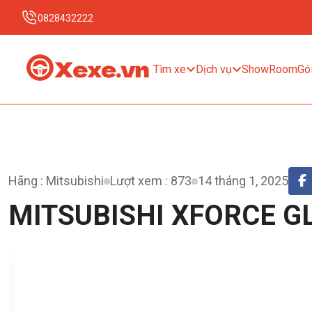
0828432222
Tìm xe
Dịch vụ
ShowRoom
Gói
Hãng : Mitsubishi
Lượt xem : 873
14 tháng 1, 2025
MITSUBISHI XFORCE G