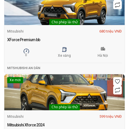
Cho phép lái thử
680 triệu VNĐ
Mitsubishi
XForce Premium bb
0
Xe xăng
Hà Nội
MITSHUBISHI AN DÂN
Xe mới
Cho phép lái thử
599 triệu VNĐ
Mitsubishi
Mitsubishi Xforce 2024