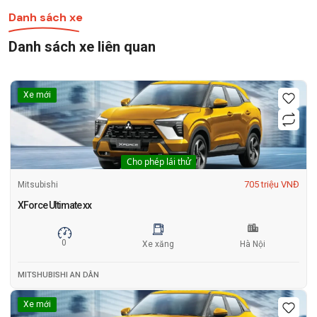
Danh sách xe
Danh sách xe liên quan
Xe mới
Cho phép lái thử
705 triệu VNĐ
Mitsubishi
XForce Ultimate xx
0
Xe xăng
Hà Nội
MITSHUBISHI AN DÂN
Xe mới