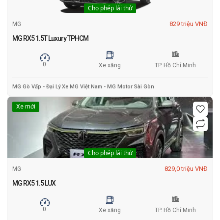
Cho phép lái thử
829 triệu VNĐ
MG
MG RX5 1.5T Luxury TPHCM
0
Xe xăng
TP. Hồ Chí Minh
MG Gò Vấp - Đại Lý Xe MG Việt Nam - MG Motor Sài Gòn
Xe mới
Cho phép lái thử
829,0 triệu VNĐ
MG
MG RX5 1.5 LUX
0
Xe xăng
TP. Hồ Chí Minh