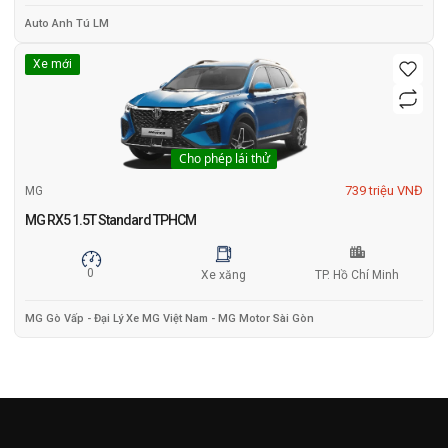
Auto Anh Tú LM
Xe mới
Cho phép lái thử
739 triệu VNĐ
MG
MG RX5 1.5T Standard TPHCM
0
Xe xăng
TP. Hồ Chí Minh
MG Gò Vấp - Đại Lý Xe MG Việt Nam - MG Motor Sài Gòn