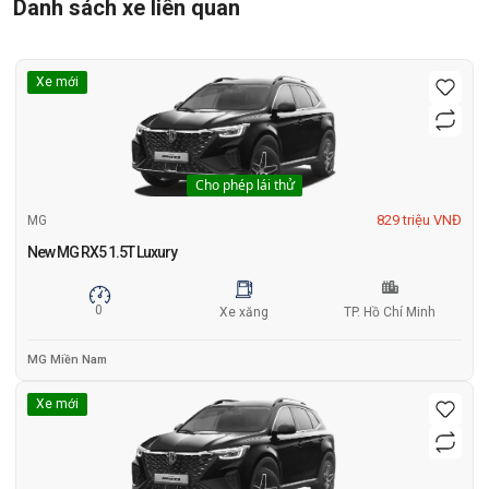
Danh sách xe liên quan
Xe mới
Cho phép lái thử
829 triệu VNĐ
MG
New MG RX5 1.5T Luxury
0
Xe xăng
TP. Hồ Chí Minh
MG Miền Nam
Xe mới