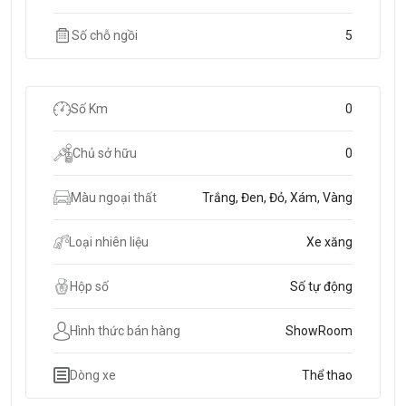
Số chỗ ngồi
5
Số Km
0
Chủ sở hữu
0
Màu ngoại thất
Trắng, Đen, Đỏ, Xám, Vàng
Loại nhiên liệu
Xe xăng
Hộp số
Số tự động
Hình thức bán hàng
ShowRoom
Dòng xe
Thể thao