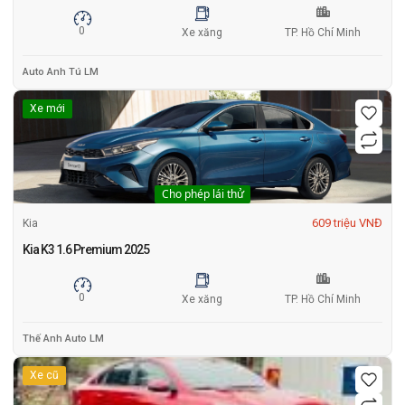
0
Xe xăng
TP. Hồ Chí Minh
Auto Anh Tú LM
Xe mới
Cho phép lái thử
609 triệu VNĐ
Kia
Kia K3 1.6 Premium 2025
0
Xe xăng
TP. Hồ Chí Minh
Thế Anh Auto LM
Xe cũ