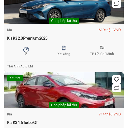
Cho phép lái thử
619 triệu VNĐ
Kia
Kia K3 2.0 Premium 2025
0
Xe xăng
TP. Hồ Chí Minh
Thế Anh Auto LM
Xe mới
Cho phép lái thử
714 triệu VNĐ
Kia
Kia K3 1.6 Turbo GT