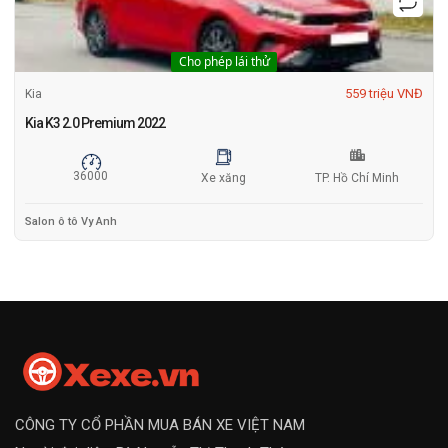
Cho phép lái thử
559 triệu VNĐ
Kia
Kia K3 2.0 Premium 2022
36000
Xe xăng
TP. Hồ Chí Minh
Salon ô tô Vy Anh
CÔNG TY CỔ PHẦN MUA BÁN XE VIỆT NAM