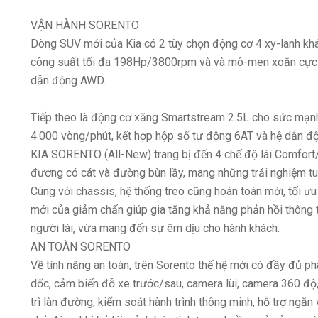
VẬN HÀNH
SORENTO
Dòng SUV mới của Kia có 2 tùy chọn động cơ 4 xy-lanh khá
công suất tối đa 198Hp/3800rpm và và mô-men xoắn cực
dẫn động AWD.
Tiếp theo là động cơ xăng Smartstream 2.5L cho sức mạn
4.000 vòng/phút, kết hợp hộp số tự động 6AT và hệ dẫn 
KIA SORENTO (All-New) trang bị đến 4 chế độ lái Comfort/
đương có cát và đường bùn lầy, mang những trải nghiệm tuyệ
Cùng với chassis, hệ thống treo cũng hoàn toàn mới, tối ưu 
mới của giảm chấn giúp gia tăng khả năng phản hồi thông ti
người lái, vừa mang đến sự êm dịu cho hành khách.
AN TOÀN
SORENTO
Về tính năng an toàn, trên Sorento thế hệ mới có đầy đủ p
dốc, cảm biến đỗ xe trước/sau, camera lùi, camera 360 độ,
trì làn đường, kiểm soát hành trình thông minh, hỗ trợ ngă