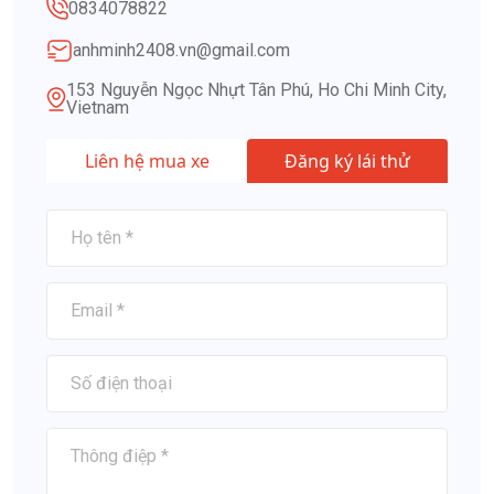
0834078822
anhminh2408.vn@gmail.com
153 Nguyễn Ngọc Nhựt Tân Phú, Ho Chi Minh City,
Vietnam
Liên hệ mua xe
Đăng ký lái thử