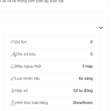
 lái và hệ thống cảm biến áp suất lốp.
Số Km
0
Chủ sở hữu
0
Màu ngoại thất
5 màu
Loại nhiên liệu
Xe xăng
Hộp số
Số tự động
Hình thức bán hàng
ShowRoom