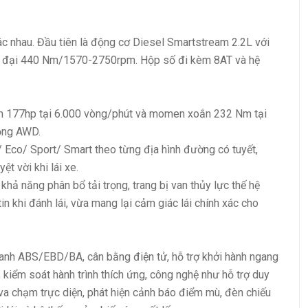
c nhau. Đầu tiên là động cơ Diesel Smartstream 2.2L với
 đại 440 Nm/1570-2750rpm. Hộp số đi kèm 8AT và hệ
h 177hp tại 6.000 vòng/phút và momen xoắn 232 Nm tại
động AWD.
 Eco/ Sport/ Smart theo từng địa hình đường có tuyết,
t vời khi lái xe.
khả năng phân bổ tải trọng, trang bị van thủy lực thế hệ
n khi đánh lái, vừa mang lại cảm giác lái chính xác cho
hanh ABS/EBD/BA, cân bằng điện tử, hỗ trợ khởi hành ngang
 kiểm soát hành trình thích ứng, công nghệ như hỗ trợ duy
n va chạm trực diện, phát hiện cảnh báo điểm mù, đèn chiếu