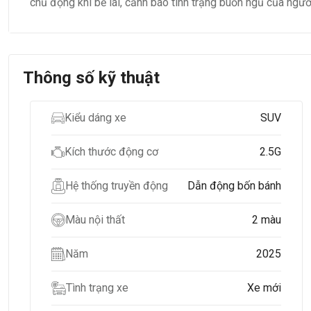
chủ động khi bẻ lái, cảnh báo tình trạng buồn ngủ của người
Thông số kỹ thuật
Kiểu dáng xe
SUV
Kích thước động cơ
2.5G
Hệ thống truyền động
Dẫn động bốn bánh
Màu nội thất
2 màu
Năm
2025
Tình trạng xe
Xe mới