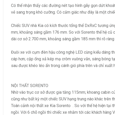
Có thể nhận thấy các đường nét tạo hình gãy gọn dứt khoát
vẻ sang trọng khó cưỡng. Có cảm giác như đây là một chi
Chiếc SUV nhà Kia có kích thước tổng thể DxRxC tương ứn
mm; khoảng sáng gầm 176 mm. So với Sorento thế hệ cũ c
dài cơ sở 2.700 mm, khoảng sáng gầm 185 mm thì rõ ràng 
Đuôi xe với cụm đèn hậu công nghệ LED cùng kiểu dáng th
cáp hơn; cặp ống xả kép mạ crôm vuông vắn, sáng bóng t
sau được khéo léo ẩn trong cánh gió phía trên và chỉ xuất 
NỘI THẤT
SORENTO
Nhờ vào trục cơ sở được gia tăng 115mm; khoang cabin của
cũng như bất kỳ một chiếc SUV hạng trung nào khác trên th
Toàn cảnh nội thất xe Kia Sorento . So với thế hệ hiện tại 
ngồi. Với 6 chỗ ngồi thì chiếc xe nhắm tới các khách hàng V