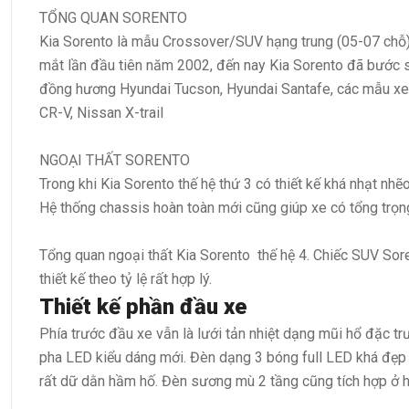
TỔNG QUAN
SORENTO
Kia Sorento là mẫu Crossover/SUV hạng trung (05-07 chỗ) 
mắt lần đầu tiên năm 2002, đến nay Kia Sorento đã bước s
đồng hương Hyundai Tucson, Hyundai Santafe, các mẫu xe
CR-V, Nissan X-trail
NGOẠI THẤT
SORENTO
Trong khi Kia Sorento thế hệ thứ 3 có thiết kế khá nhạt nhẽ
Hệ thống chassis hoàn toàn mới cũng giúp xe có tổng trọng
Tổng quan ngoại thất Kia Sorento thế hệ 4. Chiếc SUV Sore
thiết kế theo tỷ lệ rất hợp lý.
Thiết kế phần đầu xe
Phía trước đầu xe vẫn là lưới tản nhiệt dạng mũi hổ đặc tr
pha LED kiểu dáng mới. Đèn dạng 3 bóng full LED khá đẹp 
rất dữ dằn hầm hố. Đèn sương mù 2 tầng cũng tích hợp ở h