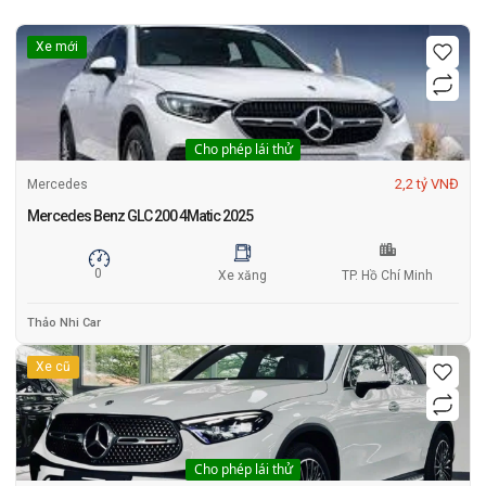
Xe mới
Cho phép lái thử
2,2 tỷ VNĐ
Mercedes
Mercedes Benz GLC 200 4Matic 2025
0
Xe xăng
TP. Hồ Chí Minh
Thảo Nhi Car
Xe cũ
Cho phép lái thử