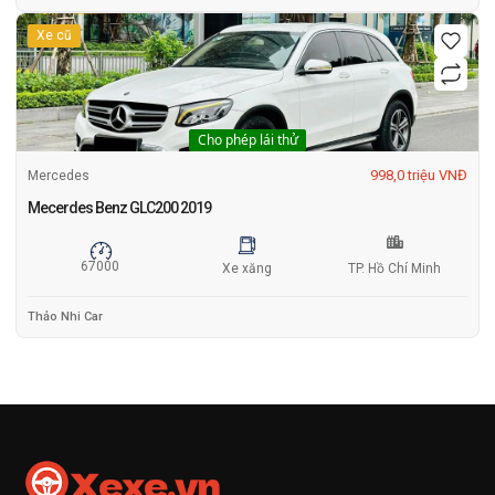
Xe cũ
Cho phép lái thử
998,0 triệu VNĐ
Mercedes
Mecerdes Benz GLC200 2019
67000
Xe xăng
TP. Hồ Chí Minh
Thảo Nhi Car