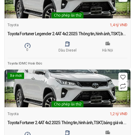
Cho phép lái thử
1,4 tỷ VNĐ
Toyota
Toyota Fortuner Legender 2.4AT 4x2 2025: Thông tin, hình ảnh, TSKT, bảng giá và khuyến mãi mới nhất tháng 1
0
Dầu Diesel
Hà Nội
Toyota IDMC Hoài Đức
Xe mới
Cho phép lái thử
1,2 tỷ VNĐ
Toyota
Toyota Fortuner 2.4AT 4x2 2025: Thông tin, hình ảnh, TSKT, bảng giá và khuyến mãi mới nhất tháng 1