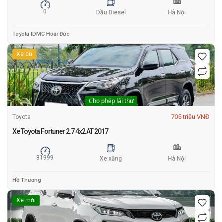
0
Dầu Diesel
Hà Nội
Toyota IDMC Hoài Đức
Xe cũ
Cho phép lái thử
705 triệu VNĐ
Toyota
Xe Toyota Fortuner 2.7 4x2 AT 2017
81999
Xe xăng
Hà Nội
Hồ Thương
Xe mới