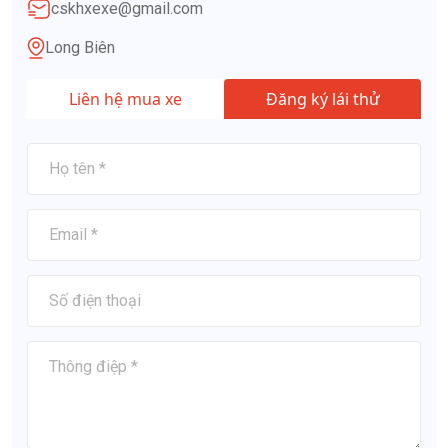
cskhxexe@gmail.com
Long Biên
Liên hệ mua xe
Đăng ký lái thử