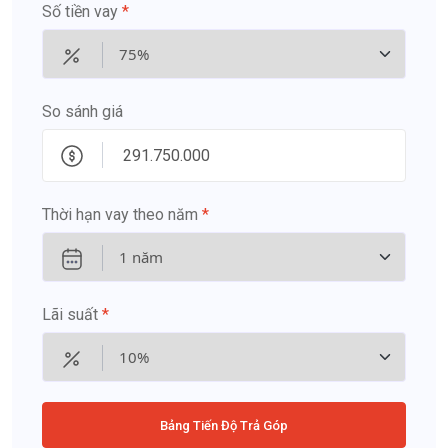
Số tiền vay
*
So sánh giá
Thời hạn vay theo năm
*
Lãi suất
*
Bảng Tiến Độ Trả Góp