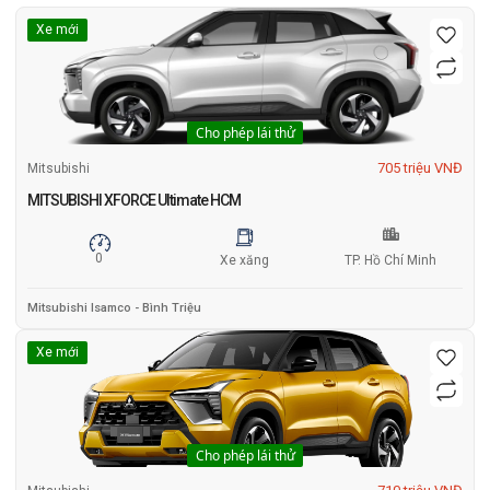
Xe mới
Cho phép lái thử
705 triệu VNĐ
Mitsubishi
MITSUBISHI XFORCE Ultimate HCM
0
Xe xăng
TP. Hồ Chí Minh
Mitsubishi Isamco - Bình Triệu
Xe mới
Cho phép lái thử