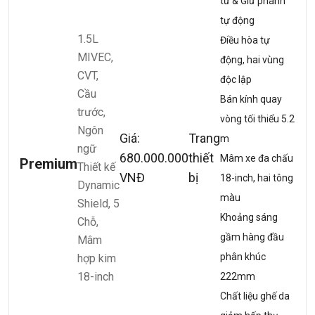
tử & Giữ phanh
tự động
1.5L
Điều hòa tự
MIVEC,
động, hai vùng
CVT,
độc lập
Cầu
Bán kính quay
trước,
vòng tối thiểu 5.2
Ngôn
Giá:
Trang
m
ngữ
680.000.000
thiết
Mâm xe đa chấu
Premium
Thiết kế
VNĐ
bị
18-inch, hai tông
Dynamic
màu
Shield, 5
Khoảng sáng
Chỗ,
gầm hàng đầu
Mâm
phân khúc
hợp kim
18-inch
222mm
Chất liệu ghế da