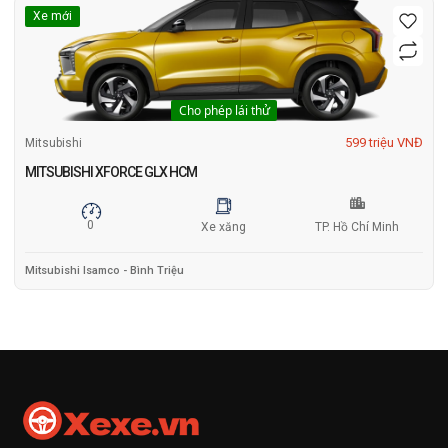
Xe mới
Cho phép lái thử
599 triệu VNĐ
Mitsubishi
MITSUBISHI XFORCE GLX HCM
0
Xe xăng
TP. Hồ Chí Minh
Mitsubishi Isamco - Bình Triệu