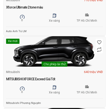
710 triệu VNĐ
Mitsubishi
Xforce Ultimate 2 tone màu
0
Xe xăng
TP. Hồ Chí Minh
Auto Anh Tú LM
Xe mới
Cho phép lái thử
640 triệu VNĐ
Mitsubishi
MITSUBISHI XFORCE Exceed Giá Tốt
0
Xe xăng
TP. Hồ Chí Minh
Mitsubishi Phương Nguyên