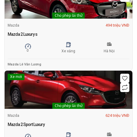
Cho phép lái thử
494 triệu VNĐ
Mazda
Mazda 2 Luxury s
0
Xe xăng
Hà Nội
Mazda Lê Văn Lương
Xe mới
Cho phép lái thử
624 triệu VNĐ
Mazda
Mazda 2 Sport Luxury