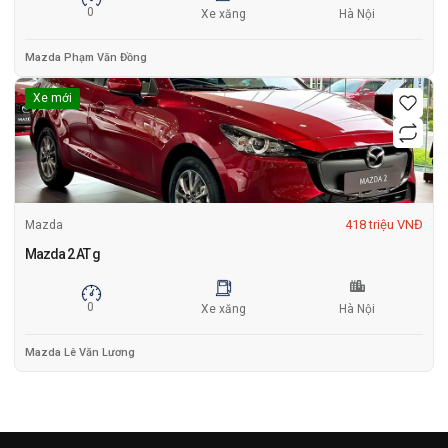
0
Xe xăng
Hà Nội
Mazda Phạm Văn Đồng
Xe mới
418 triệu VNĐ
Mazda
Mazda 2 AT g
0
Xe xăng
Hà Nội
Mazda Lê Văn Lương