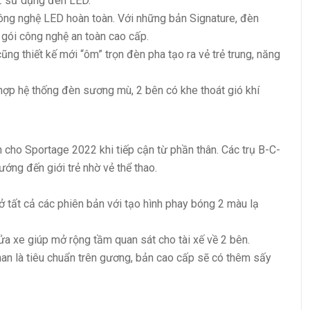
 sử dụng đèn LED.
ng nghệ LED hoàn toàn. Với những bản Signature, đèn
 gói công nghệ an toàn cao cấp.
ng thiết kế mới “ôm” trọn đèn pha tạo ra vẻ trẻ trung, năng
ợp hệ thống đèn sương mù, 2 bên có khe thoát gió khí
 cho Sportage 2022 khi tiếp cận từ phần thân. Các trụ B-C-
ớng đến giới trẻ nhờ vẻ thể thao.
tất cả các phiên bản với tạo hình phay bóng 2 màu lạ
 xe giúp mở rộng tầm quan sát cho tài xế về 2 bên.
han là tiêu chuẩn trên gương, bản cao cấp sẽ có thêm sấy