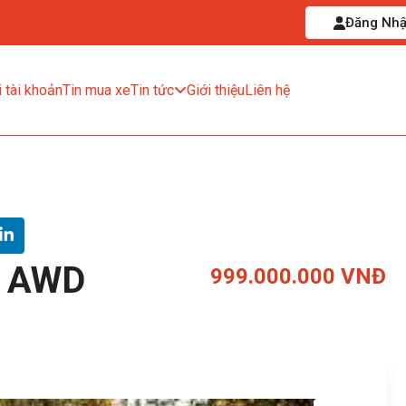
Đăng Nh
 tài khoản
Tin mua xe
Tin tức
Giới thiệu
Liên hệ
e AWD
999.000.000 VNĐ