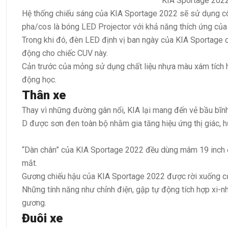
KIA Sportage 2022
Hệ thống chiếu sáng của KIA Sportage 2022 sẽ sử dụng cô
pha/cos là bóng LED Projector với khả năng thích ứng của
Trong khi đó, đèn LED định vị ban ngày của KIA Sportage cũ
động cho chiếc CUV này.
Cản trước của mỏng sử dụng chất liệu nhựa màu xám tích h
động học.
Thân xe
Thay vì những đường gân nổi, KIA lại mang đến vẻ bầu bĩnh
D được sơn đen toàn bộ nhằm gia tăng hiệu ứng thị giác, hư
“Dàn chân” của KIA Sportage 2022 đều dùng mâm 19 inch ở 
mắt.
Gương chiếu hậu của KIA Sportage 2022 được rời xuống cửa
Những tính năng như chỉnh điện, gập tự động tích hợp xi-n
gương.
Đuôi xe