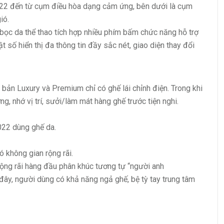
022 đến từ cụm điều hòa dạng cảm ứng, bên dưới là cụm
ió.
ọc da thể thao tích hợp nhiều phím bấm chức năng hỗ trợ
ật số hiển thị đa thông tin đầy sắc nét, giao diện thay đổi
ản Luxury và Premium chỉ có ghế lái chỉnh điện. Trong khi
g, nhớ vị trí, sưởi/làm mát hàng ghế trước tiện nghi.
22 dùng ghế da.
 không gian rộng rãi.
ộng rãi hàng đầu phân khúc tương tự “người anh
ây, người dùng có khả năng ngả ghế, bệ tỳ tay trung tâm