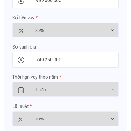
Số tiền vay
*
So sánh giá
Thời hạn vay theo năm
*
Lãi suất
*