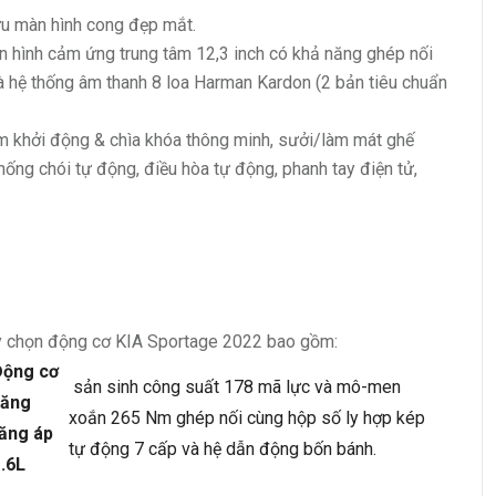
u màn hình cong đẹp mắt.
n hình cảm ứng trung tâm 12,3 inch có khả năng ghép nối
à hệ thống âm thanh 8 loa Harman Kardon (2 bản tiêu chuẩn
m khởi động & chìa khóa thông minh, sưởi/làm mát ghế
hống chói tự động, điều hòa tự động, phanh tay điện tử,
y chọn động cơ KIA Sportage 2022 bao gồm:
Động cơ
sản sinh công suất 178 mã lực và mô-men
xăng
xoắn 265 Nm ghép nối cùng hộp số ly hợp kép
ăng áp
tự động 7 cấp và hệ dẫn động bốn bánh.
.6L