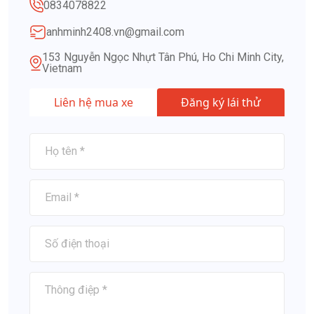
0834078822
anhminh2408.vn@gmail.com
153 Nguyễn Ngọc Nhựt Tân Phú, Ho Chi Minh City,
Vietnam
Liên hệ mua xe
Đăng ký lái thử