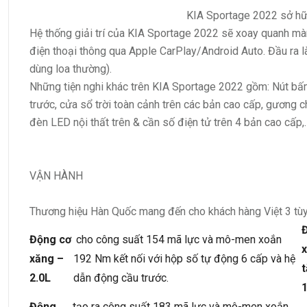
KIA Sportage 2022 sở hữ
Hệ thống giải trí của KIA Sportage 2022 sẽ xoay quanh mà
điện thoại thông qua Apple CarPlay/Android Auto. Đầu ra l
dùng loa thường).
Những tiện nghi khác trên KIA Sportage 2022 gồm: Nút bấ
trước, cửa sổ trời toàn cảnh trên các bản cao cấp, gương c
đèn LED nội thất trên & cần số điện tử trên 4 bản cao cấp,.
VẬN HÀNH
Thương hiệu Hàn Quốc mang đến cho khách hàng Việt 3 tù
Động cơ
cho công suất 154 mã lực và mô-men xoắn
xăng –
192 Nm kết nối với hộp số tự động 6 cấp và hệ
t
2.0L
dẫn động cầu trước.
1
Động
tạo ra công suất 183 mã lực và mô-men xoắn