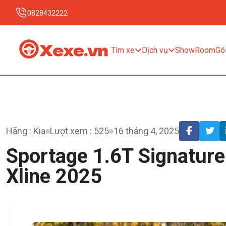
0828432222
Tìm xe
Dịch vụ
ShowRoom
Gói
Hãng : Kia
Lượt xem : 525
16 tháng 4, 2025
Sportage 1.6T Signatur
Xline 2025