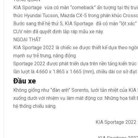
KIA Sportage vừa có màn “comeback” ấn tượng tại thị trườ
thức Hyundai Tucson, Mazda CX-5 trong phân khúc Crosso
Bước sang thế hệ thứ 5, KIA Sportage đã có màn “lột xác” 
CUV nên đã quyết định lắp ráp mẫu xe này.
NGOẠI THẤT
KIA Sportage 2022 là chiếc xe được thiết kế dựa theo ngô
mạnh sự trẻ trung, năng động.
Sportage 2022 được phát triển dựa trên nền tảng kiến trúc
lần lượt là 4.660 x 1.865 x 1.665 (mm), chiều dài cơ sở đạ
Đầu xe
Không giống như “đàn anh” Sorento, lưới tản nhiệt của KIA
xuống dưới với nhiệm vụ làm mát động cơ. Những họa tiết bê
hệ thống chiếu sáng.
KIA Sportage 2022 vớ