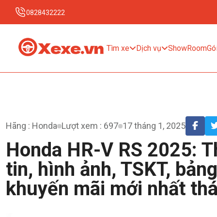
0828432222
Tìm xe
Dịch vụ
ShowRoom
Gói
Hãng : Honda
Lượt xem : 697
17 tháng 1, 2025
Honda HR-V RS 2025: T
tin, hình ảnh, TSKT, bảng
khuyến mãi mới nhất th