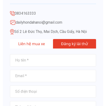
0834163333
dailyhondahanoi@gmail.com
Số 2 Lê Đức Thọ, Mai Dịch, Cầu Giấy, Hà Nội
Liên hệ mua xe
Đăng ký lái thử