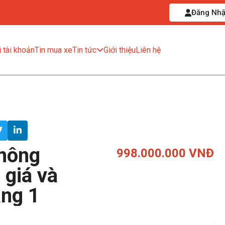
Đăng Nh
 tài khoản
Tin mua xe
Tin tức
Giới thiệu
Liên hệ
hông
998.000.000 VNĐ
 giá và
áng 1