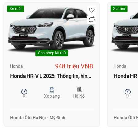
Xe mới
Xe mới
Cho phép lái thử
948 triệu VNĐ
Honda
Honda
Honda HR-V L 2025: Thông tin, hình ảnh, TSKT, bảng giá và khuyến mãi mới nhất tháng 1
0
0
Xe xăng
Hà Nội
Honda Ôtô Hà Nội - Mỹ Đình
Honda Ôtô H