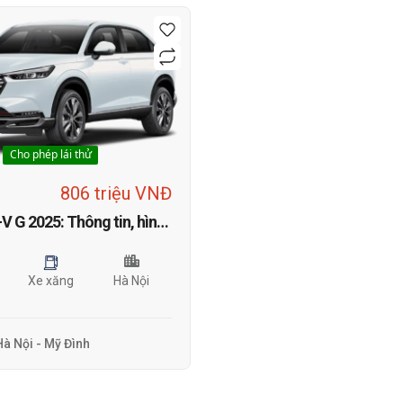
Cho phép lái thử
806 triệu VNĐ
Honda HR-V G 2025: Thông tin, hình ảnh, TSKT, bảng giá và khuyến mãi mới nhất tháng 1
Xe xăng
Hà Nội
à Nội - Mỹ Đình